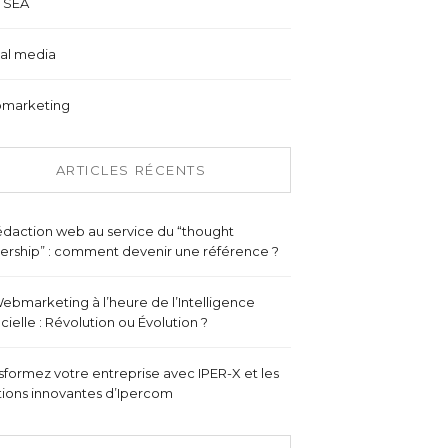
 SEA
al media
marketing
ARTICLES RÉCENTS
édaction web au service du “thought
ership” : comment devenir une référence ?
ebmarketing à l’heure de l’Intelligence
ficielle : Révolution ou Évolution ?
sformez votre entreprise avec IPER-X et les
tions innovantes d’Ipercom