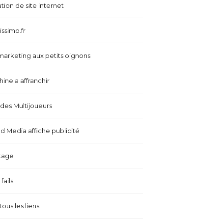
tion de site internet
issimo.fr
marketing aux petits oignons
ine a affranchir
es Multijoueurs
 Media affiche publicité
tage
fails
tous les liens