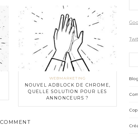
Goo
Twi
WEBMARKETING
Blo
NOUVEL ADBLOCK DE CHROME,
QUELLE SOLUTION POUR LES
Com
ANNONCEURS ?
Copr
 COMMENT
Créa