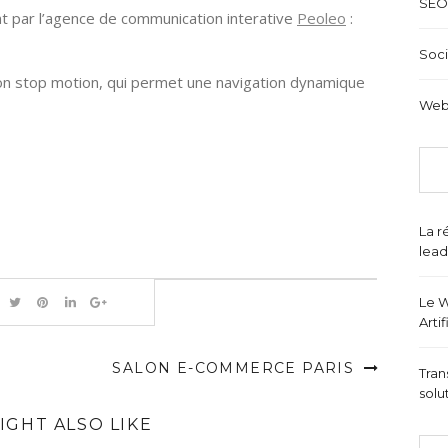
SEO
nt par l’agence de communication interative
Peoleo
:
Soci
çon stop motion, qui permet une navigation dynamique
Web
La r
lead
Le W
Arti
SALON E-COMMERCE PARIS
Tran
solu
IGHT ALSO LIKE