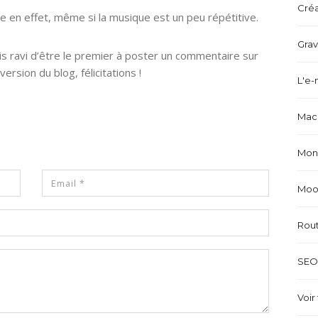
Créa
 en effet, même si la musique est un peu répétitive.
Grav
uis ravi d’être le premier à poster un commentaire sur
version du blog, félicitations !
L'e-
Mach
Mond
Mood
Rou
SEO 
Voir 