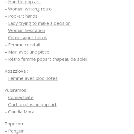
–
Hand in pop art
–
Woman winking retro
–
Pop-art hands
–
Lady trying to make a decision
–
Woman hesitation
–
Comic super-héros
–
Femme cocktail
–
Main avec une pièce
–
Rétro femme popart chapeau de soleil
Kozzzlova :
–
Femme avec bloc-notes
Yupiramos :
–
Connectivité
–
Ouch explosion pop-art
–
Claudia Mora
Popocorn :
–
Penguin