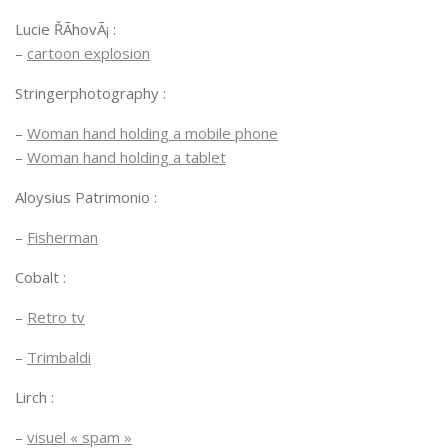
Lucie ŘÃ­hovÃ¡ :
–
cartoon explosion
Stringerphotography :
–
Woman hand holding a mobile phone
–
Woman hand holding a tablet
Aloysius Patrimonio :
–
Fisherman
Cobalt :
–
Retro tv
–
Trimbaldi
Lirch :
–
visuel « spam »