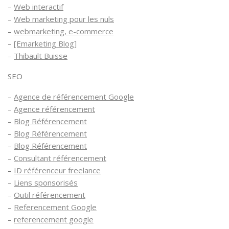
–
Web interactif
–
Web marketing pour les nuls
–
webmarketing, e-commerce
–
[Emarketing Blog]
–
Thibault Buisse
SEO
–
Agence de référencement Google
–
Agence référencement
–
Blog Référencement
–
Blog Référencement
–
Blog Référencement
–
Consultant référencement
–
ID référenceur freelance
–
Liens sponsorisés
–
Outil référencement
–
Referencement Google
–
referencement google