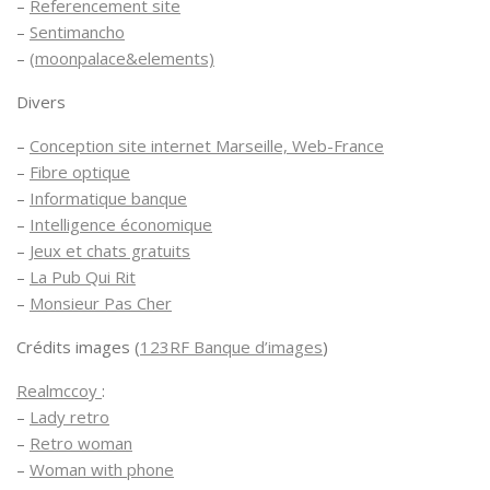
–
Referencement site
–
Sentimancho
–
(moonpalace&elements)
Divers
–
Conception site internet Marseille, Web-France
–
Fibre optique
–
Informatique banque
–
Intelligence économique
–
Jeux et chats gratuits
–
La Pub Qui Rit
–
Monsieur Pas Cher
Crédits images (
123RF Banque d’images
)
Realmccoy
:
–
Lady retro
–
Retro woman
–
Woman with phone