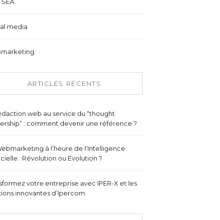
 SEA
al media
marketing
ARTICLES RÉCENTS
édaction web au service du “thought
ership” : comment devenir une référence ?
ebmarketing à l’heure de l’Intelligence
ficielle : Révolution ou Évolution ?
sformez votre entreprise avec IPER-X et les
tions innovantes d’Ipercom