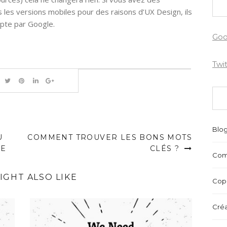
 les versions mobiles pour des raisons d’UX Design, ils
pte par Google.
Goo
Twi
Blo
U
COMMENT TROUVER LES BONS MOTS
RE
CLÉS ?
Com
IGHT ALSO LIKE
Copr
Créa