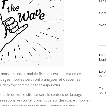
SEO
Soci
Web
La r
lead
Le W
 mois son index ‘mobile first’ qui est en test en ce
Arti
ages mobiles serviront à analyser et classer les
 ‘desktop’ comme ça l’est aujourd’hui.
Tran
solu
mobile de votre site, ce sera le contenu de la page
te responsive (contenu identique sur desktop et mobile)
urces) cela ne changera rien. Si vous avez des