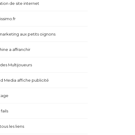
tion de site internet
issimo.fr
marketing aux petits oignons
ine a affranchir
es Multijoueurs
 Media affiche publicité
tage
fails
tous les liens