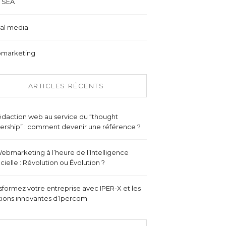
 SEA
al media
marketing
ARTICLES RÉCENTS
édaction web au service du “thought
ership” : comment devenir une référence ?
ebmarketing à l’heure de l’Intelligence
ficielle : Révolution ou Évolution ?
sformez votre entreprise avec IPER-X et les
tions innovantes d’Ipercom