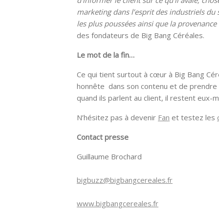
d’informer le client sur ce qu’il avale, ch
marketing dans l’esprit des industriels du
les plus poussées ainsi que la provenance 
des fondateurs de Big Bang Céréales.
Le mot de la fin…
Ce qui tient surtout à cœur à Big Bang C
honnête dans son contenu et de prendre plai
quand ils parlent au client, il restent eux-
N’hésitez pas à devenir
Fan
et testez les
Contact presse
Guillaume Brochard
bigbuzz@bigbangcereales.fr
www.bigbangcereales.fr