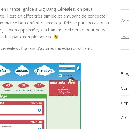
s en France, grâce à Big Bang Céréales, on peut
site, il est en effet très simple et amusant de concocter
Goo
biance bon enfant et écolo. Je félicite par l’occasion la
’ai bien appréciée, « la banane, délicieuse pour nous,
’a fait par exemple sourire
Twi
éréales : flocons d’avoine, muesli,croustillant,
Blo
Com
Copr
Créa