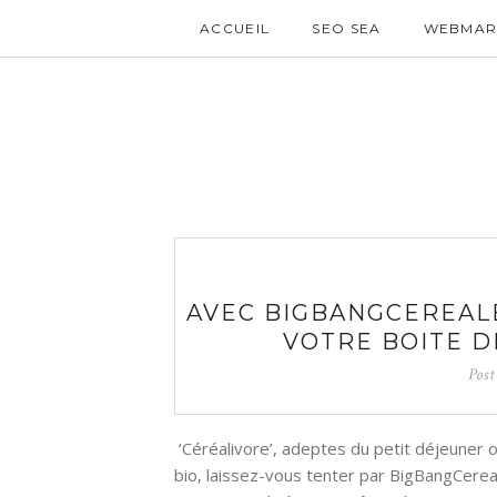
ACCUEIL
SEO SEA
WEBMAR
AVEC BIGBANGCEREAL
VOTRE BOITE D
Pos
‘Céréalivore’, adeptes du petit déjeuner 
bio, laissez-vous tenter par BigBangCere