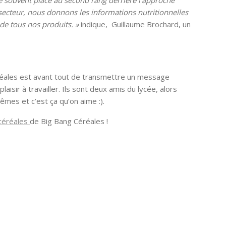
ose souvent placé au second rang derrière l’approche
 secteur, nous donnons les informations nutritionnelles
de tous nos produits. »
indique, Guillaume Brochard, un
éréales est avant tout de transmettre un message
sir à travailler. Ils sont deux amis du lycée, alors
mêmes et c’est ça qu’on aime :).
céréales
de Big Bang Céréales !