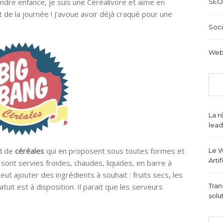
dre enfance, je suis une Céréalivore et aime en
SEO
de la journée ! J’avoue avoir déjà craqué pour une
Soci
Web
La r
lead
od de
céréales
qui en proposent sous toutes formes et
Le W
Arti
ont servies froides, chaudes, liquides, en barre à
 ajouter des ingrédients à souhait : fruits secs, les
tuit est à disposition. Il parait que les serveurs
Tran
solu