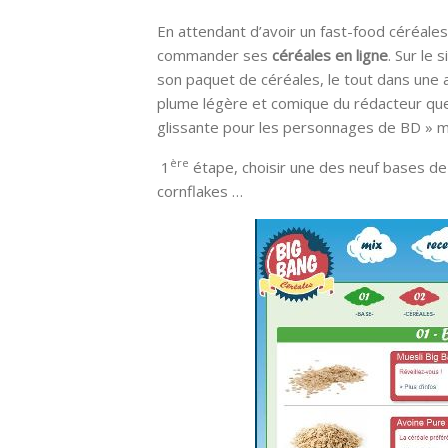
En attendant d’avoir un fast-food céréale
commander ses
céréales en ligne
. Sur le 
son paquet de céréales, le tout dans une am
plume légère et comique du rédacteur que j
glissante pour les personnages de BD » m
ère
1
étape, choisir une des neuf bases de c
cornflakes …