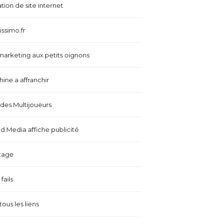
tion de site internet
issimo.fr
marketing aux petits oignons
ine a affranchir
es Multijoueurs
 Media affiche publicité
tage
fails
tous les liens