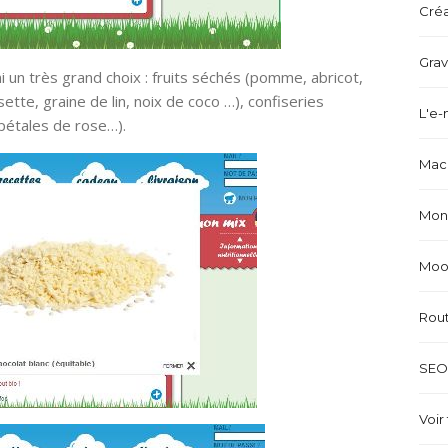
Créa
Grav
 un très grand choix : fruits séchés (pomme, abricot,
ette, graine de lin, noix de coco …), confiseries
L'e-
 pétales de rose…).
Mach
Mond
Mood
Rou
SEO 
Voir 