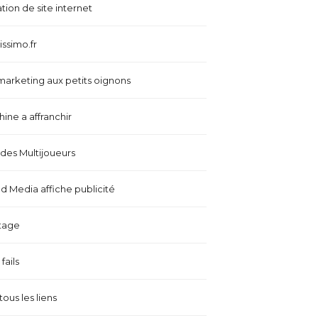
tion de site internet
issimo.fr
marketing aux petits oignons
ine a affranchir
es Multijoueurs
 Media affiche publicité
tage
fails
tous les liens