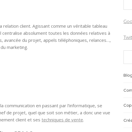
Goo
a relation client. Agissant comme un véritable tableau
 il centralise absolument toutes les données relatives à
Twi
s, avancée du projet, appels téléphoniques, relances…,
e du marketing.
Blo
Com
 la communication en passant par l’informatique, se
Copr
hef de projet, quel que soit son métier, a donc une vue
nement client et ses
techniques de vente
.
Créa