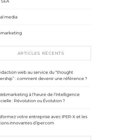
 SEA
al media
marketing
ARTICLES RÉCENTS
édaction web au service du “thought
ership” : comment devenir une référence ?
ebmarketing à l’heure de l’Intelligence
ficielle : Révolution ou Évolution ?
sformez votre entreprise avec IPER-X et les
tions innovantes d’Ipercom