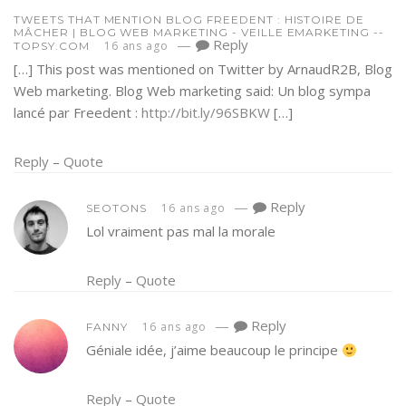
TWEETS THAT MENTION BLOG FREEDENT : HISTOIRE DE
MÂCHER | BLOG WEB MARKETING - VEILLE EMARKETING --
—
Reply
16 ans ago
TOPSY.COM
[…] This post was mentioned on Twitter by ArnaudR2B, Blog
Web marketing. Blog Web marketing said: Un blog sympa
lancé par Freedent :
http://bit.ly/96SBKW
[…]
Reply
–
Quote
—
Reply
16 ans ago
SEOTONS
Lol vraiment pas mal la morale
Reply
–
Quote
—
Reply
16 ans ago
FANNY
Géniale idée, j’aime beaucoup le principe
Reply
–
Quote