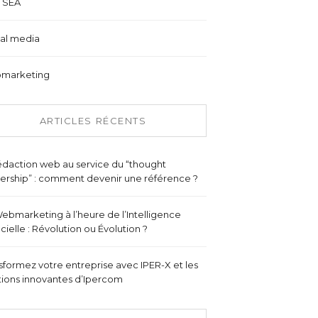
 SEA
al media
marketing
ARTICLES RÉCENTS
édaction web au service du “thought
ership” : comment devenir une référence ?
ebmarketing à l’heure de l’Intelligence
ficielle : Révolution ou Évolution ?
sformez votre entreprise avec IPER-X et les
tions innovantes d’Ipercom