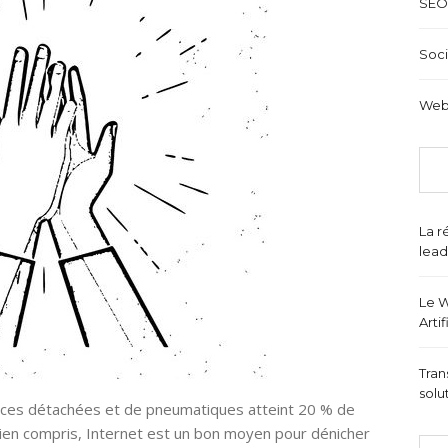
SEO
Soci
Web
La r
lead
Le W
Arti
Tran
solu
ièces détachées et de pneumatiques atteint 20 % de
bien compris, Internet est un bon moyen pour dénicher