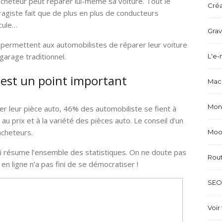
’acheteur peut réparer lui-même sa voiture. Tout le
Créa
aragiste fait que de plus en plus de conducteurs
cule…
Grav
 permettent aux automobilistes de réparer leur voiture
garage traditionnel.
L'e-
é est un point important
Mach
Mond
er leur pièce auto, 46% des automobiliste se fient à
 au prix et à la variété des pièces auto. Le conseil d’un
cheteurs.
Mood
ui résume l’ensemble des statistiques. On ne doute pas
Rou
n ligne n’a pas fini de se démocratiser !
SEO 
Voir 