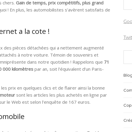
s chers.
Gain de temps, prix compétitifs, plus grand
oi ! En plus, les automobilistes s’avèrent satisfaits de
Goo
rnet a la cote !
Twi
rix des pièces détachées qui a nettement augmenté
ttachés à notre voiture. Témoin de souvenirs et
omniprésente dans notre quotidien ! Rappelons que
71
0 000 kilomètres
par an, soit l’équivalent d’un Paris-
Blo
s prix en quelques clics et de flairer ainsi la bonne
Com
s moteur
sont les articles les plus achetés en ligne par
sur le Web est selon l’enquête de 167 euros.
Copr
tomobile
Créa