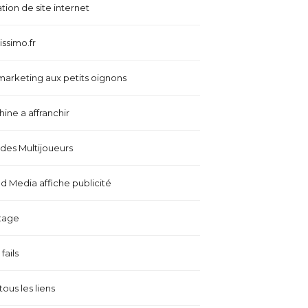
tion de site internet
issimo.fr
marketing aux petits oignons
ine a affranchir
es Multijoueurs
 Media affiche publicité
tage
fails
tous les liens