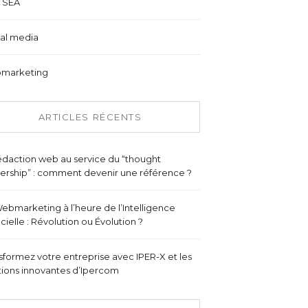
 SEA
al media
marketing
ARTICLES RÉCENTS
édaction web au service du “thought
ership” : comment devenir une référence ?
ebmarketing à l’heure de l’Intelligence
ficielle : Révolution ou Évolution ?
sformez votre entreprise avec IPER-X et les
tions innovantes d’Ipercom