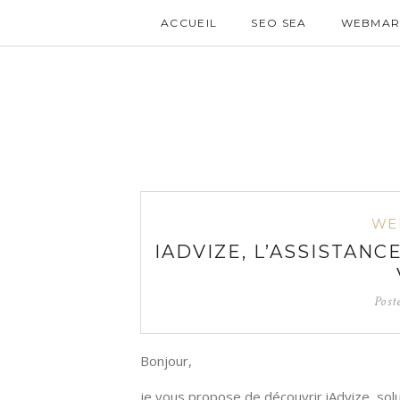
ACCUEIL
SEO SEA
WEBMAR
WE
IADVIZE, L’ASSISTAN
Post
Bonjour,
je vous propose de découvrir iAdvize, solu