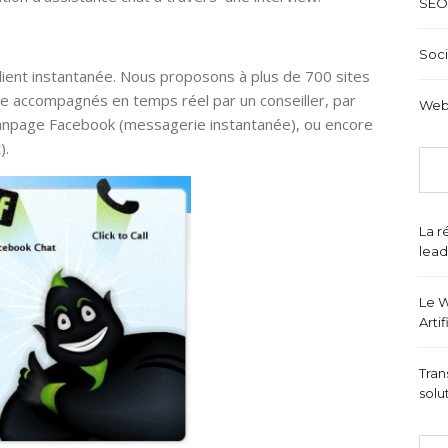
SEO
Soci
client instantanée. Nous proposons à plus de 700 sites
tre accompagnés en temps réel par un conseiller, par
Web
 fanpage Facebook (messagerie instantanée), ou encore
).
La r
lead
Le W
Arti
Tran
solu