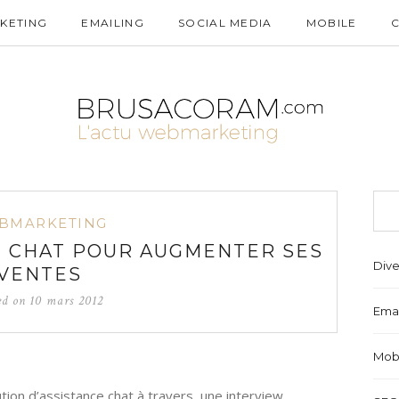
KETING
EMAILING
SOCIAL MEDIA
MOBILE
BMARKETING
CE CHAT POUR AUGMENTER SES
Dive
VENTES
ed on
10 mars 2012
Emai
Mob
tion d’assistance chat à travers une interview.