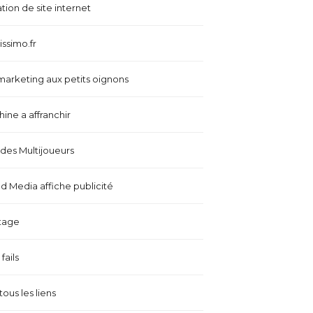
tion de site internet
issimo.fr
marketing aux petits oignons
ine a affranchir
es Multijoueurs
 Media affiche publicité
tage
fails
tous les liens