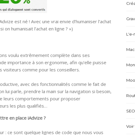
Créa
Grav
Advize est né ! Avec une vrai envie d’humaniser l’achat
si on humanisait l’achat en ligne ? »)
L'e-
Mach
vons voulu extrêmement complète dans ses
nde importance à son ergonomie, afin qu’elle puisse
Mond
les visiteurs comme pour les conseillers.
Mood
productive, avec des fonctionnalités comme le fait de
on lui parle, prendre la main sur la navigation si besoin,
Rou
n de leurs comportements pour proposer
urs les plus qualifiés…
SEO 
re en place iAdvize ?
Voir 
r : ce sont quelque lignes de code que nous vous