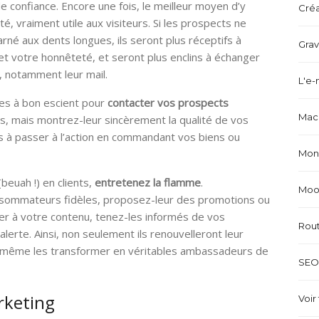
e confiance. Encore une fois, le meilleur moyen d’y
Créa
té, vraiment utile aux visiteurs. Si les prospects ne
é aux dents longues, ils seront plus réceptifs à
Grav
 et votre honnêteté, et seront plus enclins à échanger
, notamment leur mail.
L'e-
es à bon escient pour
contacter vos prospects
Mach
as, mais montrez-leur sincèrement la qualité de vos
les à passer à l’action en commandant vos biens ou
Mond
beuah !) en clients,
entretenez la flamme
.
Mood
sommateurs fidèles, proposez-leur des promotions ou
ser à votre contenu, tenez-les informés de vos
Rou
lerte. Ainsi, non seulement ils renouvelleront leur
a même les transformer en véritables ambassadeurs de
SEO 
rketing
Voir 