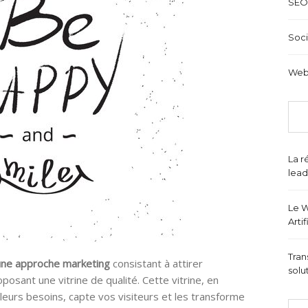
SEO
Soci
Web
La r
lead
Le W
Arti
Tran
une approche marketing
consistant à attirer
solu
oposant une vitrine de qualité. Cette vitrine, en
leurs besoins, capte vos visiteurs et les transforme