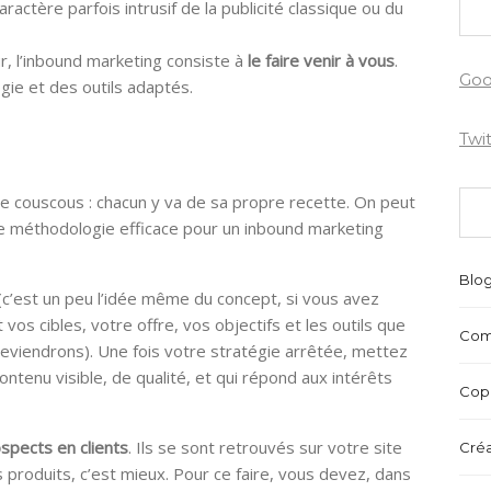
aractère parfois intrusif de la publicité classique ou du
, l’inbound marketing consiste à
le faire venir à vous
.
Goo
ogie et des outils adaptés.
Twi
e couscous : chacun y va de sa propre recette. On peut
ne méthodologie efficace pour un inbound marketing
Blo
(c’est un peu l’idée même du concept, si vous avez
t vos cibles, votre offre, vos objectifs et les outils que
Com
 reviendrons). Une fois votre stratégie arrêtée, mettez
enu visible, de qualité, et qui répond aux intérêts
Copr
spects en clients
. Ils se sont retrouvés sur votre site
Créa
os produits, c’est mieux. Pour ce faire, vous devez, dans