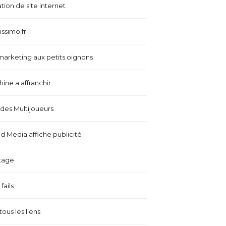
tion de site internet
issimo.fr
marketing aux petits oignons
ine a affranchir
es Multijoueurs
 Media affiche publicité
tage
fails
tous les liens