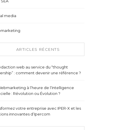
 SEA
al media
marketing
ARTICLES RÉCENTS
édaction web au service du “thought
ership” : comment devenir une référence ?
ebmarketing à l’heure de l’Intelligence
ficielle : Révolution ou Évolution ?
sformez votre entreprise avec IPER-X et les
tions innovantes d’Ipercom