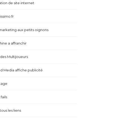
tion de site internet
issimo.fr
marketing aux petits oignons
ine a affranchir
es Multijoueurs
 Media affiche publicité
tage
fails
tous les liens