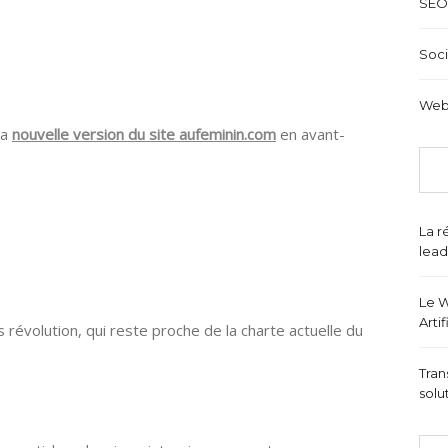
SEO
Soci
Web
la
nouvelle version du site aufeminin.com
en avant-
La r
lead
Le W
Arti
 révolution, qui reste proche de la charte actuelle du
Tran
solu