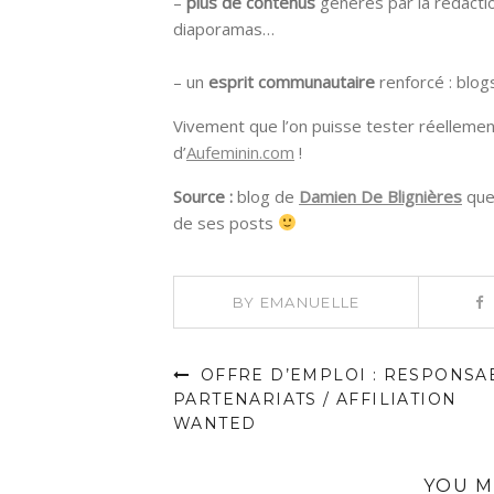
–
plus de contenus
générés par la redactio
diaporamas…
– un
esprit communautaire
renforcé : blog
Vivement que l’on puisse tester réellemen
d’
Aufeminin.com
!
Source :
blog de
Damien De Blignières
que 
de ses posts
BY
EMANUELLE
OFFRE D’EMPLOI : RESPONSA
PARTENARIATS / AFFILIATION
WANTED
YOU M