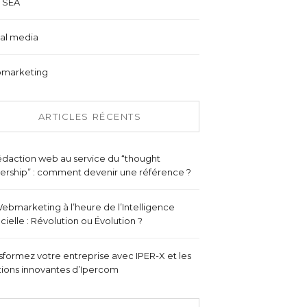
 SEA
al media
marketing
ARTICLES RÉCENTS
édaction web au service du “thought
ership” : comment devenir une référence ?
ebmarketing à l’heure de l’Intelligence
ficielle : Révolution ou Évolution ?
sformez votre entreprise avec IPER-X et les
tions innovantes d’Ipercom