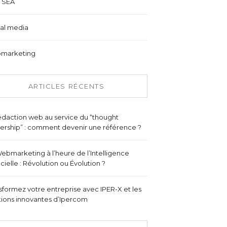
 SEA
al media
marketing
ARTICLES RÉCENTS
édaction web au service du “thought
ership” : comment devenir une référence ?
ebmarketing à l’heure de l’Intelligence
ficielle : Révolution ou Évolution ?
sformez votre entreprise avec IPER-X et les
tions innovantes d’Ipercom