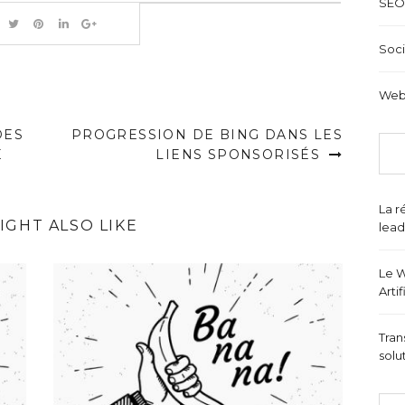
SEO
Soci
Web
DES
PROGRESSION DE BING DANS LES
E
LIENS SPONSORISÉS
La r
IGHT ALSO LIKE
lead
Le W
Arti
Tran
solu