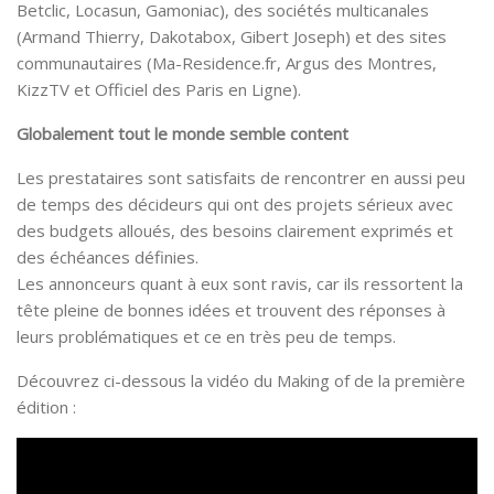
Betclic, Locasun, Gamoniac), des sociétés multicanales
(Armand Thierry, Dakotabox, Gibert Joseph) et des sites
communautaires (Ma-Residence.fr, Argus des Montres,
KizzTV et Officiel des Paris en Ligne).
Globalement tout le monde semble content
Les prestataires sont satisfaits de rencontrer en aussi peu
de temps des décideurs qui ont des projets sérieux avec
des budgets alloués, des besoins clairement exprimés et
des échéances définies.
Les annonceurs quant à eux sont ravis, car ils ressortent la
tête pleine de bonnes idées et trouvent des réponses à
leurs problématiques et ce en très peu de temps.
Découvrez ci-dessous la vidéo du Making of de la première
édition :