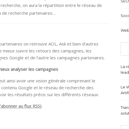
SEO
recherche, on aura la répartition entre le réseau de
u de recherche partenaires…
Soci
Web
partenaires on retrouve AOL, Ask et bien d’autres
e mieux suivre les retours des campagnes, les
nes Google et de l’autre les campagnes partenaires.
La r
mieux analyser les campagnes
lead
t ainsi avoir une vision générale comprenant le
 contenu Google et le réseau de recherche des
Le W
Arti
voir les résultats précis sur les différents réseaux.
’abonner au flux RSS
)
Tran
solu