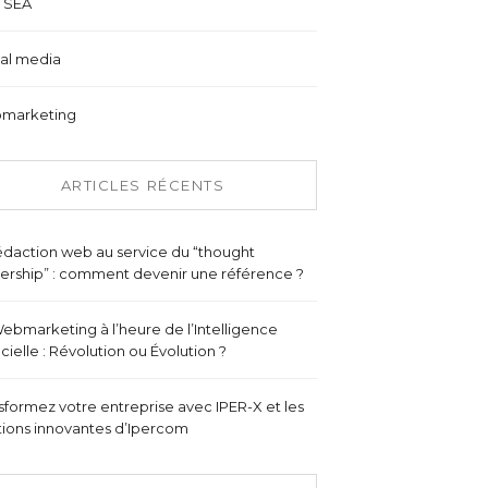
 SEA
al media
marketing
ARTICLES RÉCENTS
édaction web au service du “thought
ership” : comment devenir une référence ?
ebmarketing à l’heure de l’Intelligence
ficielle : Révolution ou Évolution ?
sformez votre entreprise avec IPER-X et les
tions innovantes d’Ipercom