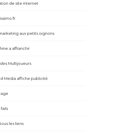
tion de site internet
issimo.fr
marketing aux petits oignons
ine a affranchir
es Multijoueurs
 Media affiche publicité
tage
fails
tous les liens