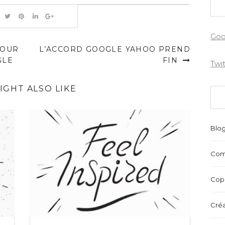
Goo
TOUR
L’ACCORD GOOGLE YAHOO PREND
GLE
FIN
Twi
IGHT ALSO LIKE
Blo
Com
Copr
Créa