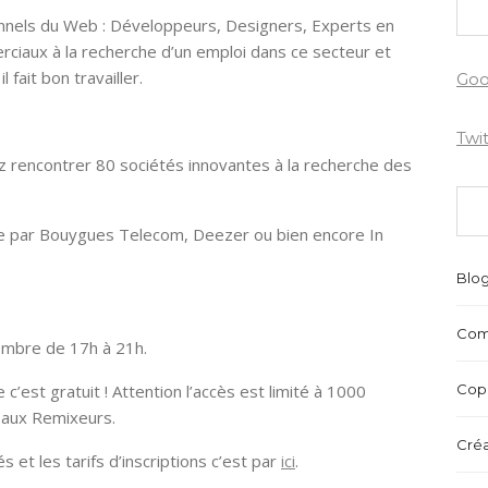
ionnels du Web : Développeurs, Designers, Experts en
iaux à la recherche d’un emploi dans ce secteur et
 fait bon travailler.
Goo
Twi
ez rencontrer 80 sociétés innovantes à la recherche des
e par Bouygues Telecom, Deezer ou bien encore In
Blo
Com
cembre de 17h à 21h.
’est gratuit ! Attention l’accès est limité à 1000
Copr
aux Remixeurs.
Créa
s et les tarifs d’inscriptions c’est par
ici
.