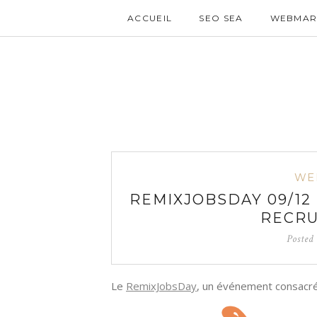
ACCUEIL
SEO SEA
WEBMAR
WE
REMIXJOBSDAY 09/12
RECR
Posted
Le
RemixJobsDay
, un événement consacré