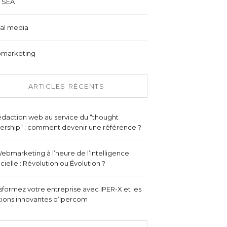
 SEA
al media
marketing
ARTICLES RÉCENTS
édaction web au service du “thought
ership” : comment devenir une référence ?
ebmarketing à l’heure de l’Intelligence
ficielle : Révolution ou Évolution ?
sformez votre entreprise avec IPER-X et les
tions innovantes d’Ipercom