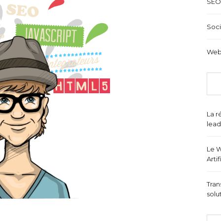
SEO
Soci
Web
La r
lead
Le W
Arti
Tran
solu