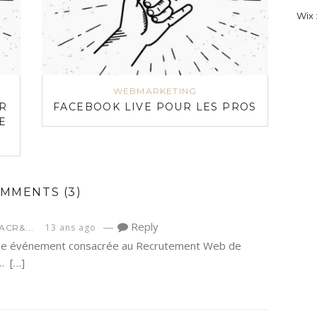
Wix :
WEBMARKETING
R
FACEBOOK LIVE POUR LES PROS
E
OMMENTS
(3)
—
Reply
13 ans ago
ACR&...
rée événement consacrée au Recrutement Web de
… […]