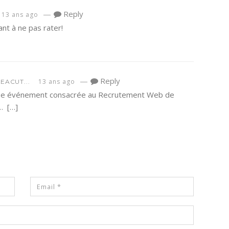
—
Reply
13 ans ago
nt à ne pas rater!
—
Reply
13 ans ago
EACUT...
rée événement consacrée au Recrutement Web de
… […]